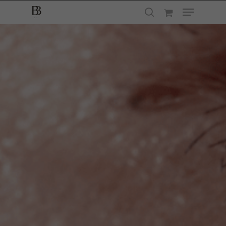
Presione enter para buscar o ESC para
cerrar