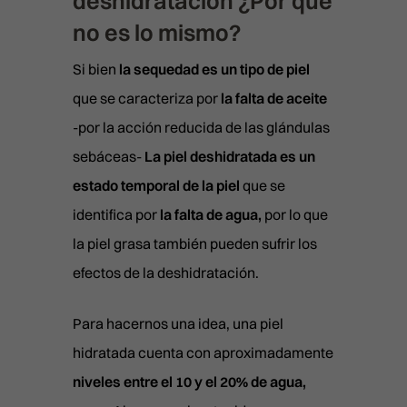
deshidratación ¿Por qué
NEUROMODULADORES
CLÍNICA EN LAS PALMAS
no es lo mismo?
PICOLÁSER MELASMA
Pérez Galdós, 28. 35002
PEELING QUÍMICO
Las Palmas de Gran Canaria
RADIOFRECUENCIA FULL PRI
Si bien
la sequedad es un tipo de piel
911 21 24 27
PLEXR
infolaspalmas@clinicasbarbe
que se caracteriza por
la falta de aceite
RADIOFRECUENCIA LEGACY
PRP FACIAL
-por la acción reducida de las glándulas
CLÍNICA EN VALENCIA
Calle Císcar 66, bajo CP 460
sebáceas-
La piel deshidratada es un
POLINUCLEÓTIDOS
911 21 24 27
INYECTABLES
estado temporal de la piel
que se
infovalencia@clinicasbarber
identifica por
la falta de agua,
por lo que
RELLENO DE OJERAS
CLÍNICA EN BILBAO
la piel grasa también pueden sufrir los
Ercilla Kalea, 6, Abando
REPOSICIÓN DE PÓMULOS
911 21 24 27
efectos de la deshidratación.
RINOMODELACIÓN SIN CIRUG
info@clinicasbarber.com
SONRISA GINGIVAL
Para hacernos una idea, una piel
hidratada cuenta con aproximadamente
SURCO NASOGENIANO
niveles entre el 10 y el 20% de agua,
REVIVE