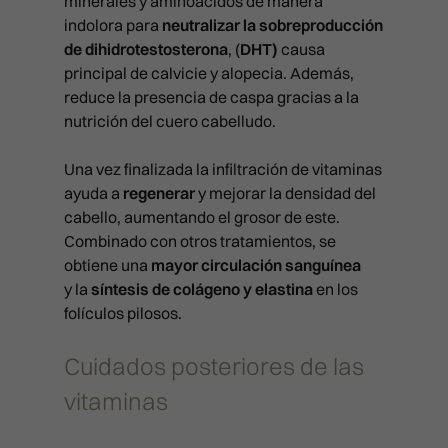
CAPILAR
minerales y aminoácidos de manera
TRIÁNGULO INVERTIDO
INTRALIPOTERAPIA
indolora para
neutralizar la sobreproducción
RITUAL SUBLIME
APARATOLOGÍA FACIAL
TRICOLOGÍA Y PROTOCOLOS MÉ
de dihidrotestosterona
, (
DHT)
causa
PACKS
BLANCHING (ARRUGAS)
HIPERHIDROSIS
SKIN DIAMOND
APARATOLOGÍA CORPORAL
principal de calvicie y alopecia. Además,
EXOSOMAS
PROTOCOLOS ESTÉTICOS
PACK SPLENDOR
BRUXISMO
MESOTERAPIA
reduce la presencia de caspa gracias a la
CURSOS
PACK SPLENDOR
RADIOFRECUENCIA X-FULL
LLLT (LÁSER BAJA POTENCIA)
SKINIFICACIÓN CAPILAR
nutrición del cuero cabelludo.
PACK LIFT
CAT EYES
PICOLÁSER: ELIMINACIÓN DE
PACK LIFT
RADIOFRECUENCIA FULL PRI
TARJETA REGALO
MESOTERAPIA Y VITAMINAS
SKINIFICACIÓN CAPILAR PLUS
TATUAJES
PACK BLACK DIAMOND
CÓDIGO DE BARRAS
Una vez finalizada la infiltración de vitaminas
PACK BLACK DIAMOND
RADIOFRECUENCIA LEGACY
PRP CAPILAR
ayuda a
regenerar
y mejorar la densidad del
CONTACTO
HILOS TENSORES
BLACK DIAMOND
REJUVENECIMIENTO DE MAN
cabello, aumentando el grosor de este.
MADRID
Combinado con otros tratamientos, se
HYDRA BOOST
DERMAPEN
CAVITACIÓN
obtiene una
mayor circulación sanguínea
LAS PALMAS
LABIOS
ATENCIÓN AL PACIENTE
y la
síntesis de colágeno y elastina
en los
LÁSER LIGHT
COOLTECH
911 594 309
folículos pilosos.
VALENCIA
LÁSER RETEXTURING
info@clinicasbarber.com
LÁSER RELIFT
ONDAS DE CHOQUE
BILBAO
LÍNEAS DE MARIONETA
Cuidados posteriores de las
LÁSER SPLENDOR
PRESOTERAPIA
CLÍNICA EN MADRID
PIDE TU CITA
Joaquín Costa 24, 28006 Mad
MARCACIÓN MANDIBULAR
vitaminas
LÁSER VESSEL
911 21 24 27
info@clinicasbarber.com
MENTÓN CON ÁCIDO HIALUR
LÁSER Q-LIFT