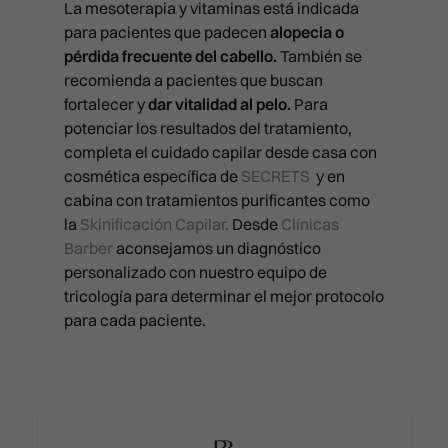
La mesoterapia y vitaminas está indicada
NEUROMODULADORES
CLÍNICA EN LAS PALMAS
para pacientes que padecen
alopecia o
PICOLÁSER MELASMA
Pérez Galdós, 28. 35002
pérdida frecuente del cabello.
También se
PEELING QUÍMICO
Las Palmas de Gran Canaria
RADIOFRECUENCIA FULL PRI
recomienda a pacientes que buscan
911 21 24 27
PLEXR
fortalecer y
dar vitalidad al pelo.
Para
infolaspalmas@clinicasbarbe
RADIOFRECUENCIA LEGACY
potenciar los resultados del tratamiento,
PRP FACIAL
CLÍNICA EN VALENCIA
completa el cuidado capilar desde casa con
Calle Císcar 66, bajo CP 460
POLINUCLEÓTIDOS
cosmética específica de
SECRETS
y en
911 21 24 27
INYECTABLES
cabina con tratamientos purificantes como
infovalencia@clinicasbarber
la
Skinificación Capilar.
Desde
Clínicas
RELLENO DE OJERAS
Barber
aconsejamos un diagnóstico
CLÍNICA EN BILBAO
personalizado con nuestro equipo de
Ercilla Kalea, 6, Abando
REPOSICIÓN DE PÓMULOS
911 21 24 27
tricología para determinar el mejor protocolo
RINOMODELACIÓN SIN CIRUG
info@clinicasbarber.com
para cada paciente.
SONRISA GINGIVAL
SURCO NASOGENIANO
REVIVE