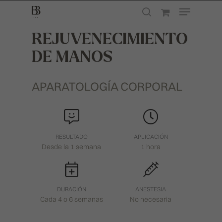
REJUVENECIMIENTO
DE MANOS
Presione enter para buscar o ESC para
cerrar
APARATOLOGÍA CORPORAL
RESULTADO
APLICACIÓN
Desde la 1 semana
1 hora
DURACIÓN
ANESTESIA
Cada 4 o 6 semanas
No necesaria