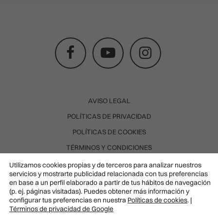
AVISO LEGAL
POLÍTICAS DE PRIVACIDAD
POLÍTICAS DE COOKIES
TÉRMINOS Y CONDICIONES
POLÍTICA DE CANCELACIÓN
Utilizamos cookies propias y de terceros para analizar nuestros
servicios y mostrarte publicidad relacionada con tus preferencias
SOLICITUD DE DESISTIMIENTO
en base a un perfil elaborado a partir de tus hábitos de navegación
(p. ej. páginas visitadas). Puedes obtener más información y
DR. CARLA BARBER. COL. 283507526 © TODOS LOS
configurar tus preferencias en nuestra
Políticas de cookies
. |
DERECHOS RESERVADOS
Términos de privacidad de Google
Pedir
WEB DESARROLLADA POR LBR
cita