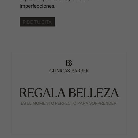
PRP FACIAL
imperfecciones.
CLÍNICA EN VALENCIA
Calle Císcar 66, bajo CP 460
POLINUCLEÓTIDOS
911 21 24 27
PIDE TU CITA
INYECTABLES
infovalencia@clinicasbarber
RELLENO DE OJERAS
CLÍNICA EN BILBAO
Ercilla Kalea, 6, Abando
REPOSICIÓN DE PÓMULOS
911 21 24 27
RINOMODELACIÓN SIN CIRUG
info@clinicasbarber.com
SONRISA GINGIVAL
SURCO NASOGENIANO
REVIVE