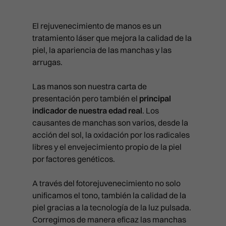
El rejuvenecimiento de manos es un
tratamiento láser que mejora la calidad de la
piel, la apariencia de las manchas y las
arrugas.
Las manos son nuestra carta de
presentación pero también el
principal
indicador de nuestra edad real
. Los
TRATAMIENTOS MÉDICOS
causantes de manchas son varios, desde la
acción del sol, la oxidación por los radicales
MEDICINA ESTÉTICA FACIAL
TRATAMIENTOS ESTÉTIC
libres y el envejecimiento propio de la piel
FULL FACE
MEDICINA ESTÉTICA CORPORAL
por factores genéticos.
LIMPIEZAS MANUALES
CAPILAR
TRIÁNGULO INVERTIDO
INTRALIPOTERAPIA
RITUAL SUBLIME
APARATOLOGÍA FACIAL
A través del fotorejuvenecimiento no solo
TRICOLOGÍA Y PROTOCOLOS MÉ
PACKS
BLANCHING (ARRUGAS)
HIPERHIDROSIS
unificamos el tono, también la calidad de la
SKIN DIAMOND
APARATOLOGÍA CORPORAL
EXOSOMAS
PROTOCOLOS ESTÉTICOS
piel gracias a la tecnología de la luz pulsada.
PACK SPLENDOR
BRUXISMO
MESOTERAPIA
CURSOS
PACK SPLENDOR
RADIOFRECUENCIA X-FULL
Corregimos de manera eficaz las manchas
LLLT (LÁSER BAJA POTENCIA)
SKINIFICACIÓN CAPILAR