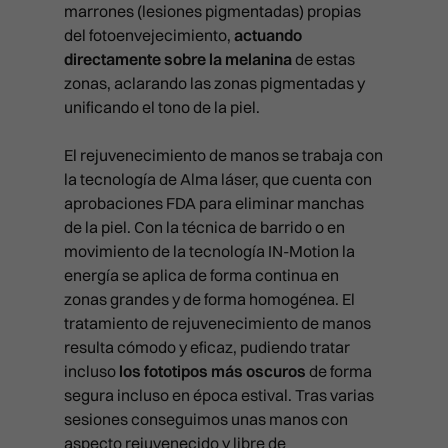
PACK LIFT
CAT EYES
PICOLÁSER: ELIMINACIÓN DE
marrones (lesiones pigmentadas) propias
PACK LIFT
RADIOFRECUENCIA FULL PRI
TARJETA REGALO
MESOTERAPIA Y VITAMINAS
SKINIFICACIÓN CAPILAR PLUS
TATUAJES
del fotoenvejecimiento,
actuando
PACK BLACK DIAMOND
CÓDIGO DE BARRAS
PACK BLACK DIAMOND
RADIOFRECUENCIA LEGACY
directamente sobre la melanina
de estas
PRP CAPILAR
CONTACTO
HILOS TENSORES
zonas, aclarando las zonas pigmentadas y
BLACK DIAMOND
REJUVENECIMIENTO DE MAN
unificando el tono de la piel.
MADRID
HYDRA BOOST
DERMAPEN
CAVITACIÓN
LAS PALMAS
El rejuvenecimiento de manos se trabaja con
LABIOS
ATENCIÓN AL PACIENTE
LÁSER LIGHT
COOLTECH
la tecnología de Alma láser, que cuenta con
911 594 309
VALENCIA
LÁSER RETEXTURING
aprobaciones FDA para eliminar manchas
info@clinicasbarber.com
LÁSER RELIFT
ONDAS DE CHOQUE
de la piel. Con la técnica de barrido o en
BILBAO
LÍNEAS DE MARIONETA
LÁSER SPLENDOR
PRESOTERAPIA
CLÍNICA EN MADRID
movimiento de la tecnología IN-Motion la
PIDE TU CITA
Joaquín Costa 24, 28006 Mad
MARCACIÓN MANDIBULAR
energía se aplica de forma continua en
LÁSER VESSEL
911 21 24 27
zonas grandes y de forma homogénea. El
info@clinicasbarber.com
MENTÓN CON ÁCIDO HIALUR
LÁSER Q-LIFT
tratamiento de rejuvenecimiento de manos
resulta cómodo y eficaz, pudiendo tratar
NEUROMODULADORES
CLÍNICA EN LAS PALMAS
PICOLÁSER MELASMA
incluso
los fototipos más oscuros
de forma
Pérez Galdós, 28. 35002
PEELING QUÍMICO
Las Palmas de Gran Canaria
segura incluso en época estival. Tras varias
RADIOFRECUENCIA FULL PRI
911 21 24 27
sesiones conseguimos unas manos con
PLEXR
infolaspalmas@clinicasbarbe
RADIOFRECUENCIA LEGACY
aspecto rejuvenecido y libre de