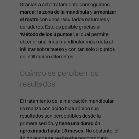
Gracias a este tratamiento conseguimos
marcar la zona de la mandíbula
y
armonizar
el rostro
con unos resultados naturales y
duraderos. Esto es posible gracias al
‘Método de los 3 puntos’,
el cual permite
obtener una línea mandibular más recta al
infiltrar sobre hueso y con tan solo 3 puntos
TRATAMIENTOS MÉDICOS
de infiltración diferentes.
MEDICINA ESTÉTICA FACIAL
TRATAMIENTOS ESTÉTIC
Cuándo se perciben los
FULL FACE
MEDICINA ESTÉTICA CORPORAL
resultados
LIMPIEZAS MANUALES
CAPILAR
TRIÁNGULO INVERTIDO
INTRALIPOTERAPIA
RITUAL SUBLIME
APARATOLOGÍA FACIAL
TRICOLOGÍA Y PROTOCOLOS MÉ
PACKS
El tratamiento de la marcación mandibular
BLANCHING (ARRUGAS)
HIPERHIDROSIS
SKIN DIAMOND
APARATOLOGÍA CORPORAL
se realiza con ácido hialurónico sus
EXOSOMAS
PROTOCOLOS ESTÉTICOS
PACK SPLENDOR
BRUXISMO
MESOTERAPIA
resultados son perceptibles desde la
CURSOS
PACK SPLENDOR
RADIOFRECUENCIA X-FULL
LLLT (LÁSER BAJA POTENCIA)
SKINIFICACIÓN CAPILAR
primera sesión.
y tiene una duración
PACK LIFT
CAT EYES
PICOLÁSER: ELIMINACIÓN DE
PACK LIFT
RADIOFRECUENCIA FULL PRI
aproximada hasta 18 meses
. No obstante, el
TARJETA REGALO
MESOTERAPIA Y VITAMINAS
SKINIFICACIÓN CAPILAR PLUS
TATUAJES
PACK BLACK DIAMOND
CÓDIGO DE BARRAS
ácido nunca se reabsorbe por completo,