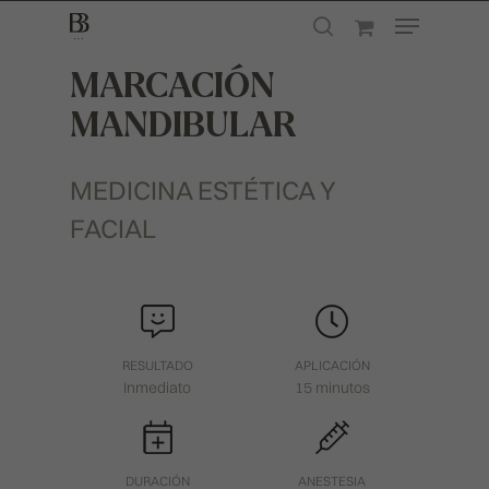
MARCACIÓN
MANDIBULAR
Presione enter para buscar o ESC para
cerrar
MEDICINA ESTÉTICA Y
FACIAL
RESULTADO
APLICACIÓN
Inmediato
15 minutos
DURACIÓN
ANESTESIA