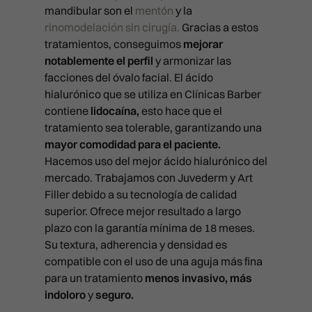
POLINUCLEÓTIDOS
mandibular son el
mentón
y la
911 21 24 27
INYECTABLES
infovalencia@clinicasbarber
rinomodelación sin cirugía.
Gracias a estos
tratamientos, conseguimos
mejorar
RELLENO DE OJERAS
CLÍNICA EN BILBAO
notablemente el perfil
y armonizar las
Ercilla Kalea, 6, Abando
REPOSICIÓN DE PÓMULOS
facciones del óvalo facial. El ácido
911 21 24 27
hialurónico que se utiliza en Clínicas Barber
RINOMODELACIÓN SIN CIRUG
info@clinicasbarber.com
contiene
lidocaína,
esto hace que el
SONRISA GINGIVAL
tratamiento sea tolerable, garantizando una
mayor comodidad para el paciente.
SURCO NASOGENIANO
Hacemos uso del mejor ácido hialurónico del
REVIVE
mercado. Trabajamos con Juvederm y Art
Filler debido a su tecnología de calidad
superior. Ofrece mejor resultado a largo
plazo con la garantía mínima de 18 meses.
Su textura, adherencia y densidad es
compatible con el uso de una aguja más fina
para un tratamiento
menos invasivo, más
indoloro
y
seguro.