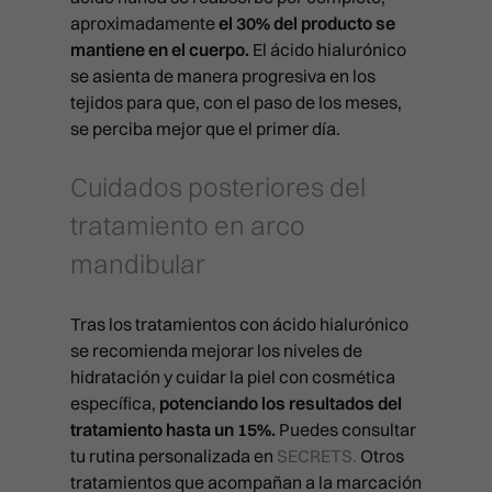
PACK BLACK DIAMOND
RADIOFRECUENCIA LEGACY
PRP CAPILAR
aproximadamente
el 30% del producto se
CONTACTO
HILOS TENSORES
BLACK DIAMOND
REJUVENECIMIENTO DE MAN
mantiene en el cuerpo.
El ácido hialurónico
MADRID
se asienta de manera progresiva en los
HYDRA BOOST
DERMAPEN
CAVITACIÓN
tejidos para que, con el paso de los meses,
LAS PALMAS
LABIOS
ATENCIÓN AL PACIENTE
se perciba mejor que el primer día.
LÁSER LIGHT
COOLTECH
911 594 309
VALENCIA
LÁSER RETEXTURING
info@clinicasbarber.com
LÁSER RELIFT
ONDAS DE CHOQUE
Cuidados posteriores del
BILBAO
LÍNEAS DE MARIONETA
LÁSER SPLENDOR
PRESOTERAPIA
CLÍNICA EN MADRID
tratamiento en arco
PIDE TU CITA
Joaquín Costa 24, 28006 Mad
MARCACIÓN MANDIBULAR
LÁSER VESSEL
mandibular
911 21 24 27
info@clinicasbarber.com
MENTÓN CON ÁCIDO HIALUR
LÁSER Q-LIFT
Tras los tratamientos con ácido hialurónico
NEUROMODULADORES
CLÍNICA EN LAS PALMAS
PICOLÁSER MELASMA
se recomienda mejorar los niveles de
Pérez Galdós, 28. 35002
PEELING QUÍMICO
Las Palmas de Gran Canaria
hidratación y cuidar la piel con cosmética
RADIOFRECUENCIA FULL PRI
911 21 24 27
específica,
potenciando los resultados del
PLEXR
infolaspalmas@clinicasbarbe
RADIOFRECUENCIA LEGACY
tratamiento hasta un 15%.
Puedes consultar
PRP FACIAL
tu rutina personalizada en
SECRETS.
Otros
CLÍNICA EN VALENCIA
tratamientos que acompañan a la marcación
Calle Císcar 66, bajo CP 460