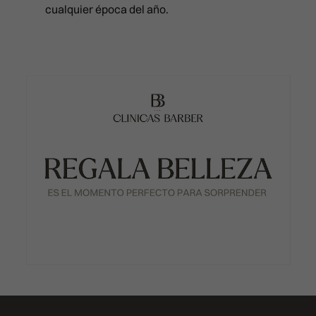
cualquier época del año.
Calle Císcar 66, bajo CP 460
POLINUCLEÓTIDOS
911 21 24 27
INYECTABLES
infovalencia@clinicasbarber
RELLENO DE OJERAS
CLÍNICA EN BILBAO
Ercilla Kalea, 6, Abando
REPOSICIÓN DE PÓMULOS
911 21 24 27
RINOMODELACIÓN SIN CIRUG
info@clinicasbarber.com
SONRISA GINGIVAL
SURCO NASOGENIANO
REVIVE