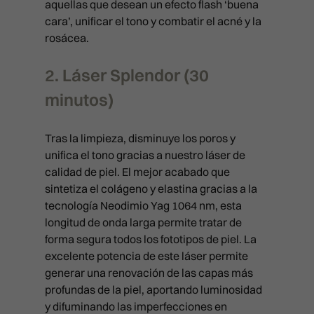
aquellas que desean un efecto flash ‘buena
PACK BLACK DIAMOND
CÓDIGO DE BARRAS
PACK BLACK DIAMOND
RADIOFRECUENCIA LEGACY
cara’, unificar el tono y combatir el acné y la
PRP CAPILAR
CONTACTO
HILOS TENSORES
rosácea.
BLACK DIAMOND
REJUVENECIMIENTO DE MAN
MADRID
HYDRA BOOST
DERMAPEN
CAVITACIÓN
2. Láser Splendor (30
LAS PALMAS
LABIOS
ATENCIÓN AL PACIENTE
minutos)
LÁSER LIGHT
COOLTECH
911 594 309
VALENCIA
LÁSER RETEXTURING
info@clinicasbarber.com
LÁSER RELIFT
ONDAS DE CHOQUE
Tras la limpieza, disminuye los poros y
BILBAO
LÍNEAS DE MARIONETA
LÁSER SPLENDOR
PRESOTERAPIA
CLÍNICA EN MADRID
unifica el tono gracias a nuestro láser de
PIDE TU CITA
Joaquín Costa 24, 28006 Mad
MARCACIÓN MANDIBULAR
calidad de piel. El mejor acabado que
LÁSER VESSEL
911 21 24 27
sintetiza el colágeno y elastina gracias a la
info@clinicasbarber.com
MENTÓN CON ÁCIDO HIALUR
LÁSER Q-LIFT
tecnología Neodimio Yag 1064 nm, esta
longitud de onda larga permite tratar de
NEUROMODULADORES
CLÍNICA EN LAS PALMAS
PICOLÁSER MELASMA
forma segura todos los fototipos de piel. La
Pérez Galdós, 28. 35002
PEELING QUÍMICO
Las Palmas de Gran Canaria
excelente potencia de este láser permite
RADIOFRECUENCIA FULL PRI
911 21 24 27
generar una renovación de las capas más
PLEXR
infolaspalmas@clinicasbarbe
RADIOFRECUENCIA LEGACY
profundas de la piel, aportando luminosidad
PRP FACIAL
y difuminando las imperfecciones en
CLÍNICA EN VALENCIA