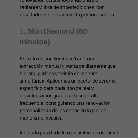
radiante y libre de imperfecciones, con
resultados visibles desde la primera sesión.
1. Skin Diamond (60
minutos)
Se trata de una limpieza 3 en 1 con
TRATAMIENTOS MÉDICOS
extracción manual y punta de diamante que
MEDICINA ESTÉTICA FACIAL
hidrata, purifica y exfolia de manera
TRATAMIENTOS ESTÉTIC
simultánea. Aplicamos un cóctel de sérums
FULL FACE
MEDICINA ESTÉTICA CORPORAL
específico para cada tipo de piel y
LIMPIEZAS MANUALES
CAPILAR
TRIÁNGULO INVERTIDO
INTRALIPOTERAPIA
desinfectamos gracias al uso de alta
RITUAL SUBLIME
APARATOLOGÍA FACIAL
frecuencia; consiguiendo una renovación
TRICOLOGÍA Y PROTOCOLOS MÉ
PACKS
BLANCHING (ARRUGAS)
HIPERHIDROSIS
personalizada de las capas de la piel de
SKIN DIAMOND
APARATOLOGÍA CORPORAL
EXOSOMAS
PROTOCOLOS ESTÉTICOS
manera no invasiva.
PACK SPLENDOR
BRUXISMO
MESOTERAPIA
CURSOS
PACK SPLENDOR
RADIOFRECUENCIA X-FULL
LLLT (LÁSER BAJA POTENCIA)
SKINIFICACIÓN CAPILAR
PACK LIFT
CAT EYES
PICOLÁSER: ELIMINACIÓN DE
Indicada para todo tipo de pieles, en especial
PACK LIFT
RADIOFRECUENCIA FULL PRI
TARJETA REGALO
MESOTERAPIA Y VITAMINAS
SKINIFICACIÓN CAPILAR PLUS
TATUAJES