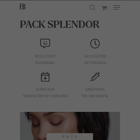
PACK SPLENDOR
Presione enter para buscar o ESC para
cerrar
RESULTADO
APLICACIÓN
Inmediato
90 minutos
DURACIÓN
ANESTESIA
Valoración en consulta
No necesaria