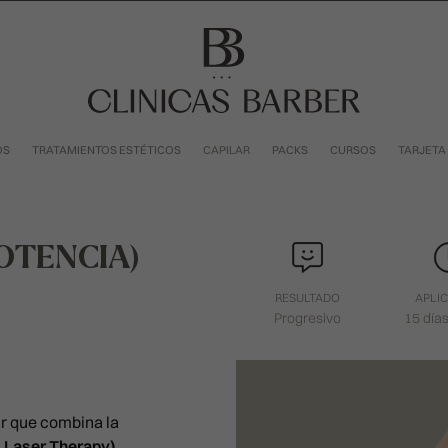
OS
TRATAMIENTOS ESTÉTICOS
CAPILAR
PACKS
CURSOS
TARJETA
POTENCIA)
RESULTADO
APLI
Progresivo
15 día
r
ar que combina la
l Laser Therapy).