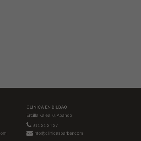
CLÍNICA EN VALENCIA
Calle Císcar 66, bajo CP 46005
911 21 24 27
infovalencia@clinicasbarber.com
CLÍNICA EN BILBAO
Ercilla Kalea, 6, Abando
911 21 24 27
info@clinicasbarber.com
CLÍNICA EN BILBAO
Ercilla Kalea, 6, Abando
911 21 24 27
com
info@clinicasbarber.com