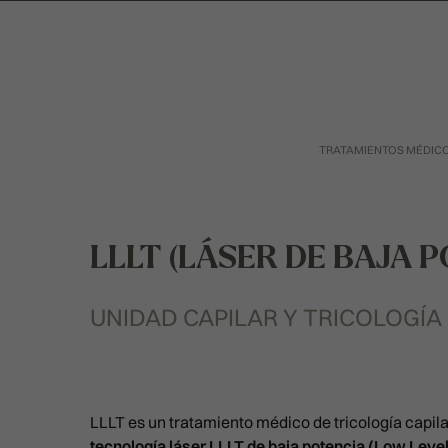
TRATAMIENTOS MÉDIC
LLLT (LÁSER DE BAJA 
UNIDAD CAPILAR Y TRICOLOGÍA
Presione enter para buscar o ESC para cerra
LLLT es un tratamiento médico de tricología capil
tecnología
láser LLLT de baja potencia (Low Leve