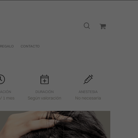
 REGALO
CONTACTO
CACIÓN
DURACIÓN
ANESTESIA
s/ 1 mes
Según valoración
No necesaria