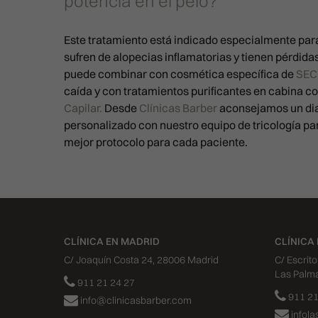
potencia en el pelo?
Este tratamiento está indicado especialmente par
sufren de alopecias inflamatorias y tienen pérdidas
puede combinar con cosmética específica de
SEC
caída y con tratamientos purificantes en cabina c
Capilar.
Desde
Clínicas Barber
aconsejamos un di
personalizado con nuestro equipo de tricología pa
mejor protocolo para cada paciente.
CLÍNICA EN MADRID
CLÍNICA
C/ Joaquín Costa 24, 28006 Madrid
C/ Escrit
Las Palm
911 21 24 27
911 21
info@clinicasbarber.com
infol