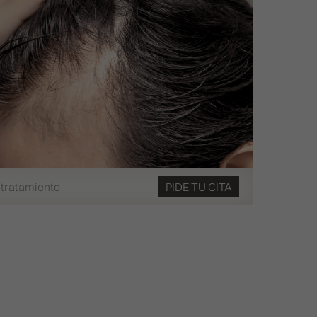
ATENCIÓN AL PACIENTE
911 594 309
info@clinicasbarber.com
CLÍNICA EN MADRID
Joaquín Costa 24, 28006 Madrid
 tratamiento
PIDE TU CITA
911 21 24 27
info@clinicasbarber.com
CLÍNICA EN LAS PALMAS
Pérez Galdós, 28. 35002
Las Palmas de Gran Canaria
911 21 24 27
infolaspalmas@clinicasbarber.com