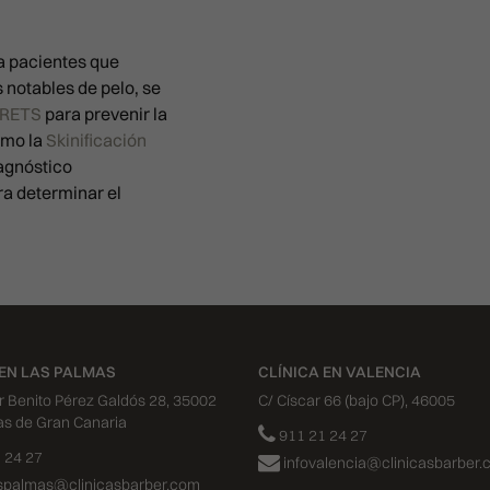
a pacientes que
 notables de pelo, se
RETS
para prevenir la
omo la
Skinificación
agnóstico
ra determinar el
 EN LAS PALMAS
CLÍNICA EN VALENCIA
or Benito Pérez Galdós 28, 35002
C/ Císcar 66 (bajo CP), 46005
as de Gran Canaria
911 21 24 27
 24 27
infovalencia@clinicasbarber.
aspalmas@clinicasbarber.com