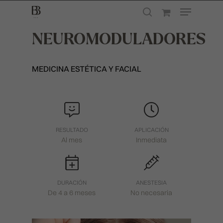
NEUROMODULADORES
Presione enter para buscar o ESC para
MEDICINA ESTÉTICA Y FACIAL
cerrar
RESULTADO
APLICACIÓN
Al mes
Inmediata
DURACIÓN
ANESTESIA
De 4 a 6 meses
No necesaria