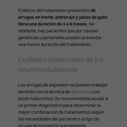
Calle Císcar 66, bajo CP 460
POLINUCLEÓTIDOS
911 21 24 27
El efecto del tratamiento preventivo
de
INYECTABLES
infovalencia@clinicasbarber
arrugas en frente, entrecejo y patas de gallo
RELLENO DE OJERAS
tiene una duración de 4 a 6 meses
. No
CLÍNICA EN BILBAO
obstante, hay pacientes que por causas
Ercilla Kalea, 6, Abando
REPOSICIÓN DE PÓMULOS
genéticas y personales pueden presentar
911 21 24 27
RINOMODELACIÓN SIN CIRUG
info@clinicasbarber.com
una menor duración del tratamiento.
SONRISA GINGIVAL
Cuidados posteriores de los
SURCO NASOGENIANO
neuromoduladores
REVIVE
Las arrugas de expresión se pueden trabajar
también con la técnica de
Blanching
con
ácido hialurónico. Es recomendable acudir a
un primer diagnóstico para determinar la
mejor combinación de tratamientos según
las necesidades del paciente o el tipo de
arruga de expresión que presente.