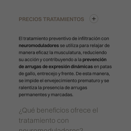
PRECIOS TRATAMIENTOS
El tratamiento preventivo de infiltración con
neuromoduladores
se utiliza para relajar de
manera eficaz la musculatura, reduciendo
TRATAMIENTOS MÉDICOS
su acción y contribuyendo a la
prevención
de arrugas de expresión dinámicas
en patas
MEDICINA ESTÉTICA FACIAL
TRATAMIENTOS ESTÉTIC
de gallo, entrecejo y frente. De esta manera,
FULL FACE
MEDICINA ESTÉTICA CORPORAL
se impide el envejecimiento prematuro y se
LIMPIEZAS MANUALES
CAPILAR
ralentiza la presencia de arrugas
TRIÁNGULO INVERTIDO
INTRALIPOTERAPIA
RITUAL SUBLIME
APARATOLOGÍA FACIAL
permanentes y marcadas.
TRICOLOGÍA Y PROTOCOLOS MÉ
PACKS
BLANCHING (ARRUGAS)
HIPERHIDROSIS
SKIN DIAMOND
APARATOLOGÍA CORPORAL
EXOSOMAS
PROTOCOLOS ESTÉTICOS
¿Qué beneficios ofrece el
PACK SPLENDOR
BRUXISMO
MESOTERAPIA
CURSOS
PACK SPLENDOR
RADIOFRECUENCIA X-FULL
LLLT (LÁSER BAJA POTENCIA)
SKINIFICACIÓN CAPILAR
tratamiento con
PACK LIFT
CAT EYES
PICOLÁSER: ELIMINACIÓN DE
PACK LIFT
RADIOFRECUENCIA FULL PRI
TARJETA REGALO
MESOTERAPIA Y VITAMINAS
SKINIFICACIÓN CAPILAR PLUS
TATUAJES
neuromoduladores?