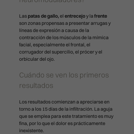
PACK BLACK DIAMOND
CÓDIGO DE BARRAS
PACK BLACK DIAMOND
RADIOFRECUENCIA LEGACY
PRP CAPILAR
CONTACTO
HILOS TENSORES
Las
patas de gallo,
el
entrecejo
y la
frente
BLACK DIAMOND
REJUVENECIMIENTO DE MAN
MADRID
son zonas propensas a presentar arrugas y
HYDRA BOOST
DERMAPEN
CAVITACIÓN
líneas de expresión a causa de la
LAS PALMAS
LABIOS
ATENCIÓN AL PACIENTE
contracción de los músculos de la mímica
LÁSER LIGHT
COOLTECH
911 594 309
facial, especialmente el frontal, el
VALENCIA
LÁSER RETEXTURING
info@clinicasbarber.com
LÁSER RELIFT
ONDAS DE CHOQUE
corrugador del supercilio, el prócer y el
BILBAO
LÍNEAS DE MARIONETA
orbicular del ojo.
LÁSER SPLENDOR
PRESOTERAPIA
CLÍNICA EN MADRID
PIDE TU CITA
Joaquín Costa 24, 28006 Mad
MARCACIÓN MANDIBULAR
LÁSER VESSEL
Cuándo se ven los primeros
911 21 24 27
info@clinicasbarber.com
MENTÓN CON ÁCIDO HIALUR
resultados
LÁSER Q-LIFT
NEUROMODULADORES
CLÍNICA EN LAS PALMAS
PICOLÁSER MELASMA
Pérez Galdós, 28. 35002
Los resultados comienzan a apreciarse en
PEELING QUÍMICO
Las Palmas de Gran Canaria
RADIOFRECUENCIA FULL PRI
torno a los 15 días de la infiltración. La aguja
911 21 24 27
PLEXR
que se emplea para este tratamiento es muy
infolaspalmas@clinicasbarbe
RADIOFRECUENCIA LEGACY
fina, por lo que el dolor es prácticamente
PRP FACIAL
CLÍNICA EN VALENCIA
inexistente.