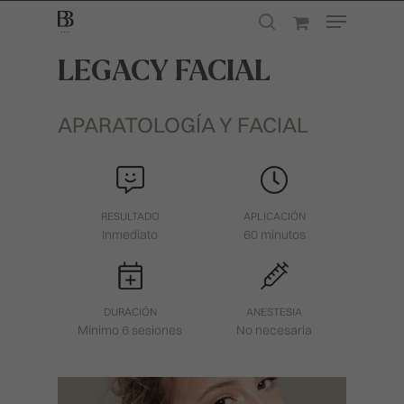
LEGACY FACIAL
Presione enter para buscar o ESC para
APARATOLOGÍA Y FACIAL
cerrar
RESULTADO
APLICACIÓN
Inmediato
60 minutos
DURACIÓN
ANESTESIA
Mínimo 6 sesiones
No necesaria