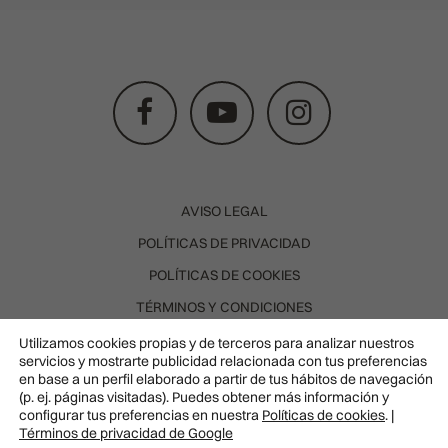
AVISO LEGAL
POLÍTICAS DE PRIVACIDAD
POLÍTICAS DE COOKIES
TÉRMINOS Y CONDICIONES
POLÍTICA DE CANCELACIÓN
Utilizamos cookies propias y de terceros para analizar nuestros
servicios y mostrarte publicidad relacionada con tus preferencias
SOLICITUD DE DESISTIMIENTO
en base a un perfil elaborado a partir de tus hábitos de navegación
(p. ej. páginas visitadas). Puedes obtener más información y
DR. CARLA BARBER. COL. 283507526 © TODOS LOS
configurar tus preferencias en nuestra
Políticas de cookies
. |
DERECHOS RESERVADOS
Términos de privacidad de Google
Pedir
WEB DESARROLLADA POR LBR