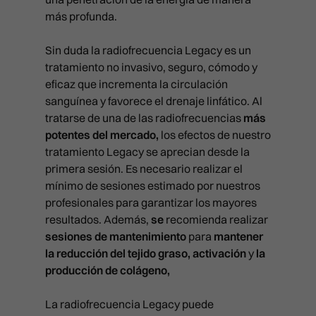
PACK LIFT
CAT EYES
PICOLÁSER: ELIMINACIÓN DE
PACK LIFT
RADIOFRECUENCIA FULL PRI
más profunda.
TARJETA REGALO
MESOTERAPIA Y VITAMINAS
SKINIFICACIÓN CAPILAR PLUS
TATUAJES
PACK BLACK DIAMOND
CÓDIGO DE BARRAS
PACK BLACK DIAMOND
RADIOFRECUENCIA LEGACY
PRP CAPILAR
Sin duda la radiofrecuencia Legacy es un
CONTACTO
HILOS TENSORES
tratamiento no invasivo, seguro, cómodo y
BLACK DIAMOND
REJUVENECIMIENTO DE MAN
MADRID
eficaz que incrementa la circulación
HYDRA BOOST
DERMAPEN
CAVITACIÓN
sanguínea y favorece el drenaje linfático. Al
LAS PALMAS
LABIOS
ATENCIÓN AL PACIENTE
tratarse de una de las radiofrecuencias
más
LÁSER LIGHT
COOLTECH
911 594 309
potentes del mercado,
los efectos de nuestro
VALENCIA
LÁSER RETEXTURING
info@clinicasbarber.com
LÁSER RELIFT
ONDAS DE CHOQUE
tratamiento Legacy
se aprecian desde la
BILBAO
LÍNEAS DE MARIONETA
primera sesión. Es necesario realizar el
LÁSER SPLENDOR
PRESOTERAPIA
CLÍNICA EN MADRID
mínimo de sesiones estimado por nuestros
PIDE TU CITA
Joaquín Costa 24, 28006 Mad
MARCACIÓN MANDIBULAR
LÁSER VESSEL
profesionales para garantizar los mayores
911 21 24 27
info@clinicasbarber.com
resultados. Además,
se
recomienda realizar
MENTÓN CON ÁCIDO HIALUR
LÁSER Q-LIFT
sesiones de mantenimiento
para
mantener
NEUROMODULADORES
CLÍNICA EN LAS PALMAS
la reducción
del tejido graso, activación
y
la
PICOLÁSER MELASMA
Pérez Galdós, 28. 35002
producción de colágeno,
PEELING QUÍMICO
Las Palmas de Gran Canaria
RADIOFRECUENCIA FULL PRI
911 21 24 27
PLEXR
La radiofrecuencia Legacy puede
infolaspalmas@clinicasbarbe
RADIOFRECUENCIA LEGACY