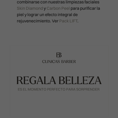
combinarse con nuestras limpiezas faciales
PRP FACIAL
CLÍNICA EN VALENCIA
Skin Diamond
y
Carbon Peel
para purificar la
Calle Císcar 66, bajo CP 460
POLINUCLEÓTIDOS
piel y lograr un efecto integral de
911 21 24 27
INYECTABLES
rejuvenecimiento. Ver
Pack LIFT
.
infovalencia@clinicasbarber
RELLENO DE OJERAS
CLÍNICA EN BILBAO
Ercilla Kalea, 6, Abando
REPOSICIÓN DE PÓMULOS
911 21 24 27
RINOMODELACIÓN SIN CIRUG
info@clinicasbarber.com
SONRISA GINGIVAL
SURCO NASOGENIANO
REVIVE