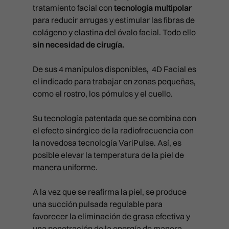
tratamiento facial con
tecnología multipolar
para reducir arrugas y estimular las fibras de
colágeno y elastina del óvalo facial. Todo ello
sin necesidad de cirugía.
De sus 4
manípulos disponibles,
4D Facial es
el indicado para trabajar en zonas pequeñas,
como el rostro, los pómulos y el cuello
.
TRATAMIENTOS MÉDICOS
Su tecnología patentada que se combina con
el efecto sinérgico de la radiofrecuencia con
MEDICINA ESTÉTICA FACIAL
TRATAMIENTOS ESTÉTIC
la novedosa tecnología VariPulse. Así, es
posible elevar la temperatura de la piel de
FULL FACE
MEDICINA ESTÉTICA CORPORAL
LIMPIEZAS MANUALES
manera uniforme.
CAPILAR
TRIÁNGULO INVERTIDO
INTRALIPOTERAPIA
RITUAL SUBLIME
APARATOLOGÍA FACIAL
TRICOLOGÍA Y PROTOCOLOS MÉ
A la vez que se reafirma la piel, se produce
PACKS
BLANCHING (ARRUGAS)
HIPERHIDROSIS
SKIN DIAMOND
APARATOLOGÍA CORPORAL
una succión pulsada regulable para
EXOSOMAS
PROTOCOLOS ESTÉTICOS
PACK SPLENDOR
BRUXISMO
MESOTERAPIA
favorecer la eliminación de grasa efectiva y
CURSOS
PACK SPLENDOR
RADIOFRECUENCIA X-FULL
LLLT (LÁSER BAJA POTENCIA)
SKINIFICACIÓN CAPILAR
una penetración de la energía de manera