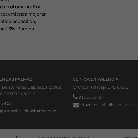
e en el cuerpo.
Por
se recomienda mejorar
mética específica,
 un 15%.
Puedes
 EN LAS PALMAS
CLÍNICA EN VALENCIA
or Benito Pérez Galdós 28, 35002
C/ Císcar 66 (bajo CP), 46005
as de Gran Canaria
911 21 24 27
 24 27
infovalencia@clinicasbarber.
aspalmas@clinicasbarber.com