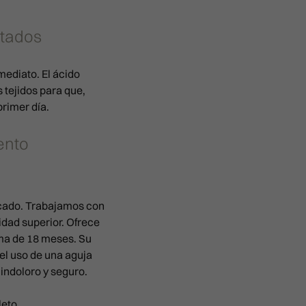
ltados
mediato. El ácido
 tejidos para que,
primer día.
ento
rcado. Trabajamos con
idad superior. Ofrece
ima de 18 meses. Su
el uso de una aguja
indoloro y seguro.
eto,