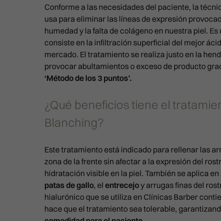
Conforme a las necesidades del paciente, la técni
usa para eliminar las líneas de expresión provocad
humedad y la falta de colágeno en nuestra piel. E
consiste en la infiltración superficial del mejor áci
mercado. El tratamiento se realiza justo en la hend
provocar abultamientos o exceso de producto gra
‘Método de los 3 puntos’.
¿Qué beneficios tiene el tratamie
Blanching?
Este tratamiento está indicado para rellenar las a
zona de la frente sin afectar a la expresión del ros
hidratación visible en la piel. También se aplica e
patas de gallo
, el
entrecejo
y arrugas finas del rost
hialurónico que se utiliza en Clínicas Barber conti
hace que el tratamiento sea tolerable, garantizan
comodidad para el paciente.