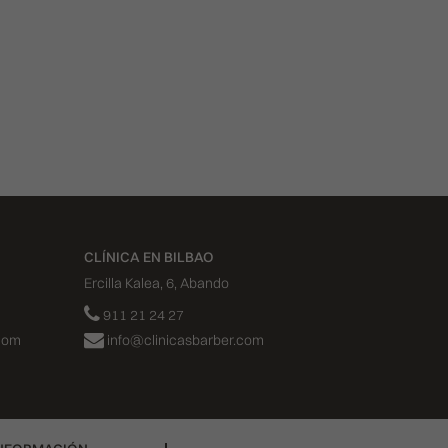
CLÍNICA EN BILBAO
Ercilla Kalea, 6, Abando
911 21 24 27
com
info@clinicasbarber.com