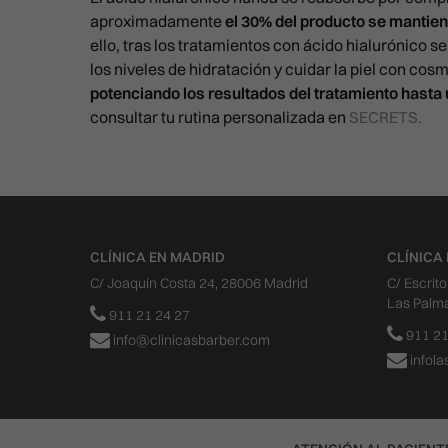
aproximadamente
el 30% del producto se mantien
ello, t
ras los tratamientos con ácido hialurónico 
los niveles de hidratación y cuidar la piel con cos
potenciando los resultados del tratamiento hasta
consultar tu rutina personalizada en
SECRETS.
CLÍNICA EN MADRID
CLÍNICA
C/ Joaquín Costa 24, 28006 Madrid
C/ Escrit
Las Palm
911 21 24 27
911 21
info@clinicasbarber.com
infol