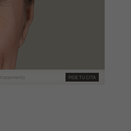
 tratamiento
PIDE TU CITA
ATENCIÓN AL PACIENTE
911 594 309
info@clinicasbarber.com
CLÍNICA EN MADRID
Joaquín Costa 24, 28006 Madrid