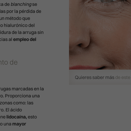
ca de
blanching
se
as por la pérdida de
s un método que
do hialurónico del
idura de la arruga sin
cias al
empleo del
nto de
Quieres saber más
de este
rrugas marcadas en la
tro. Proporciona una
n zonas como: las
ro. El ácido
ene
lidocaína,
esto
do una
mayor