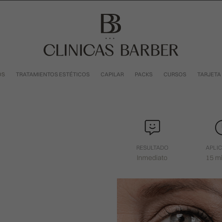
OS
TRATAMIENTOS ESTÉTICOS
CAPILAR
PACKS
CURSOS
TARJETA
RESULTADO
APLI
Inmediato
15 m
r