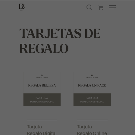
TARJETAS DE
Presione enter para buscar o ESC para
cerrar
REGALO
Tarjeta
Tarjeta
TRATAMIENTOS MÉDICOS
Regalo Digital
Regalo Online