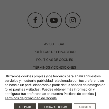
SURCO NASOGENIANO
REVIVE
AVISO LEGAL
POLÍTICAS DE PRIVACIDAD
POLÍTICAS DE COOKIES
TÉRMINOS Y CONDICIONES
POLÍTICA DE CANCELACIÓN
Utilizamos cookies propias y de terceros para analizar nuestros
servicios y mostrarte publicidad relacionada con tus preferencias
SOLICITUD DE DESISTIMIENTO
en base a un perfil elaborado a partir de tus hábitos de navegación
(p. ej. páginas visitadas). Puedes obtener más información y
DR. CARLA BARBER. COL. 283507526 © TODOS LOS
configurar tus preferencias en nuestra
Políticas de cookies
. |
DERECHOS RESERVADOS
Términos de privacidad de Google
Pedir
WEB DESARROLLADA POR LBR
cita
ACEPTAR
RECHAZAR TODAS
AJUSTES