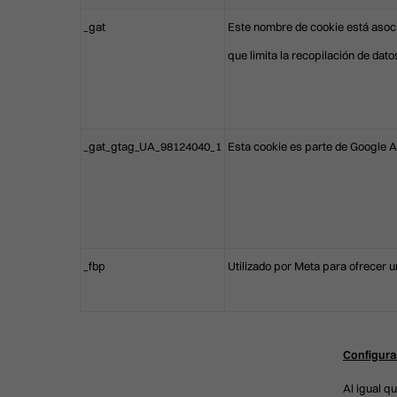
_gat
Este nombre de cookie está asocia
que limita la recopilación de datos
_gat_gtag_UA_98124040_1
Esta cookie es parte de Google Ana
_fbp
Utilizado por Meta para ofrecer u
Configura
Al igual q