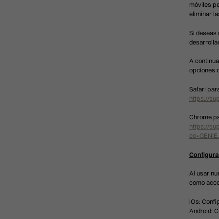
móviles pe
eliminar l
Si deseas 
desarrolla
A continua
opciones d
Safari par
https://s
Chrome pa
https://s
co=GENIE
Configura
Al usar nu
como acced
iOs: Conf
Android: 