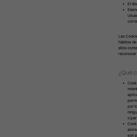
El di
Eleme
Usuar
corr
Las Cookie
hábitos de
ellos cont
reconocer 
¿Qué c
Cooki
mient
aplic
perma
por l
ningu
Presione enter para buscar o ESC para cerra
o par
Cooki
asíre
son p