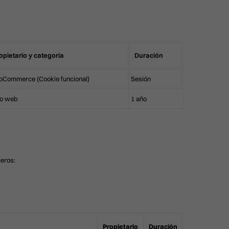
opietario y categoría
Duración
Commerce (Cookie funcional)
Sesión
io web
1 año
ceros:
Propietario
Duración