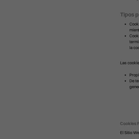
Tipos p
Cooki
mient
Cooki
termi
la co
Las cookie
Propi
De te
gener
Cookies 
El Sitio We