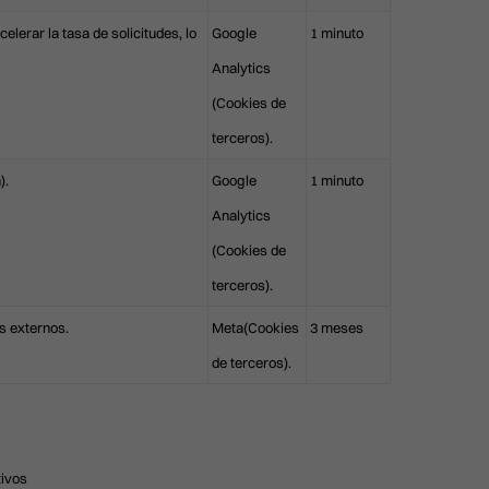
lerar la tasa de solicitudes, lo
Google
1 minuto
CLÍNICA EN VALENCIA
Calle Císcar 66, bajo CP 46005
Analytics
911 21 24 27
(Cookies de
infovalencia@clinicasbarber.com
terceros).
CLÍNICA EN BILBAO
).
Google
1 minuto
Ercilla Kalea, 6, Abando
911 21 24 27
Analytics
info@clinicasbarber.com
(Cookies de
terceros).
s externos.
Meta(Cookies
3 meses
de terceros).
tivos