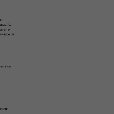
os
usuario.
s en el
onsable de
han sido
nales: