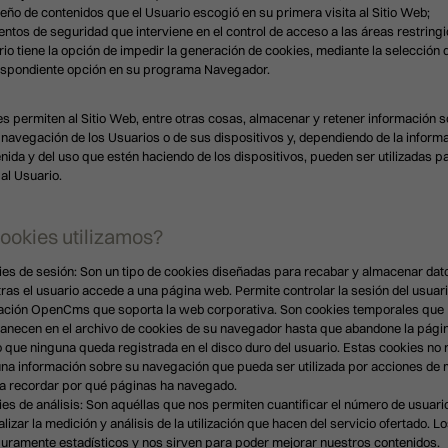
seño de contenidos que el Usuario escogió en su primera visita al Sitio Web;
ntos de seguridad que interviene en el control de acceso a las áreas restringi
io tiene la opción de impedir la generación de cookies, mediante la selección d
espondiente opción en su programa Navegador.
s permiten al Sitio Web, entre otras cosas, almacenar y retener información s
 navegación de los Usuarios o de sus dispositivos y, dependiendo de la inform
enida y del uso que estén haciendo de los dispositivos, pueden ser utilizadas p
al Usuario.
ookies utilizamos?
es de sesión: Son un tipo de cookies diseñadas para recabar y almacenar dat
ras el usuario accede a una página web. Permite controlar la sesión del usuari
ación OpenCms que soporta la web corporativa. Son cookies temporales que
necen en el archivo de cookies de su navegador hasta que abandone la pági
o que ninguna queda registrada en el disco duro del usuario. Estas cookies no
na información sobre su navegación que pueda ser utilizada por acciones de 
r
a recordar por qué páginas ha navegado.
es de análisis: Son aquéllas que nos permiten cuantificar el número de usuari
alizar la medición y análisis de la utilización que hacen del servicio ofertado. Lo
uramente estadísticos y nos sirven para poder mejorar nuestros contenidos.