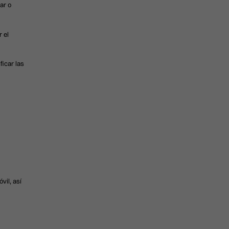
ar o
 el
ficar las
vil, así