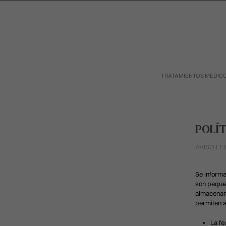
TRATAMIENTOS MÉDIC
POLÍT
AVISO LE
Se informa
son pequeñ
almacenami
permiten a
La fe