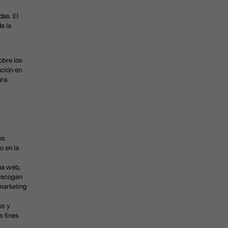
das. El
e la
obre los
ación en
ara
os
o en la
na web,
 recogen
marketing
os y
s fines