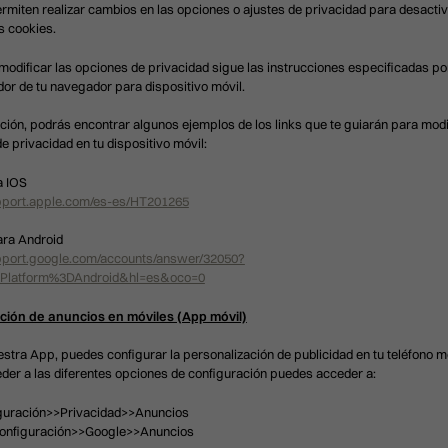
rmiten realizar cambios en las opciones o ajustes de privacidad para desactiv
as cookies.
modificar las opciones de privacidad sigue las instrucciones especificadas por
dor de tu navegador para dispositivo móvil.
ción, podrás encontrar algunos ejemplos de los links que te guiarán para modi
e privacidad en tu dispositivo móvil:
a IOS
upport.apple.com/es-es/HT201265
ra Android
upport.google.com/accounts/answer/32050?
.Platform%3DAndroid&hl=es&oco=0
ción de anuncios en móviles (App móvil)
estra App, puedes configurar la personalización de publicidad en tu teléfono mó
er a las diferentes opciones de configuración puedes acceder a:
iguración>>Privacidad>>Anuncios
Configuración>>Google>>Anuncios