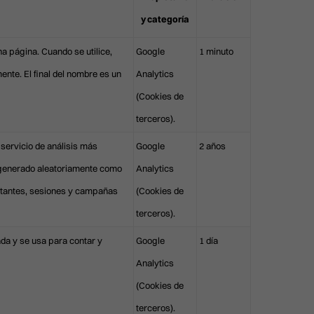
y categoría
a página. Cuando se utilice,
Google
1 minuto
ente. El final del nombre es un
Analytics
(Cookies de
terceros).
ATENCIÓN AL PACIENTE
911 594 309
 servicio de análisis más
Google
2 años
info@clinicasbarber.com
o generado aleatoriamente como
Analytics
CLÍNICA EN MADRID
isitantes, sesiones y campañas
(Cookies de
Joaquín Costa 24, 28006 Madrid
911 21 24 27
terceros).
info@clinicasbarber.com
ada y se usa para contar y
Google
1 día
CLÍNICA EN LAS PALMAS
Analytics
Pérez Galdós, 28. 35002
Las Palmas de Gran Canaria
(Cookies de
911 21 24 27
terceros).
infolaspalmas@clinicasbarber.com