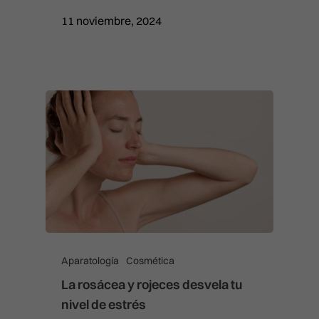
INYECTABLES
infovalencia@clinicasbarber
11 noviembre, 2024
RELLENO DE OJERAS
CLÍNICA EN BILBAO
Ercilla Kalea, 6, Abando
REPOSICIÓN DE PÓMULOS
911 21 24 27
RINOMODELACIÓN SIN CIRUG
info@clinicasbarber.com
SONRISA GINGIVAL
SURCO NASOGENIANO
REVIVE
Aparatología
Cosmética
La rosácea y rojeces desvela tu
nivel de estrés