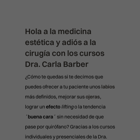
TRATAMIENTOS MÉDICOS
MEDICINA ESTÉTICA FACIAL
TRATAMIENTOS ESTÉTIC
Hola a la medicina
FULL FACE
MEDICINA ESTÉTICA CORPORAL
LIMPIEZAS MANUALES
CAPILAR
estética y adiós a la
TRIÁNGULO INVERTIDO
INTRALIPOTERAPIA
RITUAL SUBLIME
APARATOLOGÍA FACIAL
cirugía con los cursos
TRICOLOGÍA Y PROTOCOLOS MÉ
PACKS
BLANCHING (ARRUGAS)
HIPERHIDROSIS
SKIN DIAMOND
APARATOLOGÍA CORPORAL
Dra. Carla Barber
EXOSOMAS
PROTOCOLOS ESTÉTICOS
PACK SPLENDOR
BRUXISMO
MESOTERAPIA
CURSOS
PACK SPLENDOR
RADIOFRECUENCIA X-FULL
LLLT (LÁSER BAJA POTENCIA)
SKINIFICACIÓN CAPILAR
¿Cómo te quedas si te decimos que
PACK LIFT
CAT EYES
PICOLÁSER: ELIMINACIÓN DE
PACK LIFT
RADIOFRECUENCIA FULL PRI
TARJETA REGALO
puedes ofrecer a tu paciente unos
labios
MESOTERAPIA Y VITAMINAS
SKINIFICACIÓN CAPILAR PLUS
TATUAJES
PACK BLACK DIAMOND
CÓDIGO DE BARRAS
PACK BLACK DIAMOND
RADIOFRECUENCIA LEGACY
más definidos, mejorar sus
ojeras
,
PRP CAPILAR
CONTACTO
HILOS TENSORES
lograr un
efecto
lifting
o la tendencia
BLACK DIAMOND
REJUVENECIMIENTO DE MAN
MADRID
HYDRA BOOST
´buena cara´
sin necesidad de que
DERMAPEN
CAVITACIÓN
LAS PALMAS
pase por quirófano? Gracias a los cursos
LABIOS
ATENCIÓN AL PACIENTE
LÁSER LIGHT
COOLTECH
911 594 309
individuales y presenciales de la Dra.
VALENCIA
LÁSER RETEXTURING