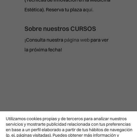
Estética). Reserva tu plaza a
quí.
Sobre nuestros CURSOS
¡Consulta nuestra
página web
para ver
la próxima fecha!
¿Cómo funcionan los
Utilizamos cookies propias y de terceros para analizar nuestros
servicios y mostrarte publicidad relacionada con tus preferencias
cursos presenciales de
en base a un perfil elaborado a partir de tus hábitos de navegación
(p. ej. páginas visitadas). Puedes obtener más información y