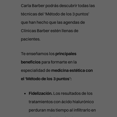
info@clinicasbarber.com
LÁSER RELIFT
ONDAS DE CHOQUE
Carla Barber podrás descubrir todas las
BILBAO
LÍNEAS DE MARIONETA
LÁSER SPLENDOR
PRESOTERAPIA
CLÍNICA EN MADRID
técnicas del ‘Método de los 3 puntos’
PIDE TU CITA
Joaquín Costa 24, 28006 Mad
MARCACIÓN MANDIBULAR
LÁSER VESSEL
que han hecho que las agendas de
911 21 24 27
info@clinicasbarber.com
MENTÓN CON ÁCIDO HIALUR
Clínicas Barber estén llenas de
LÁSER Q-LIFT
pacientes.
NEUROMODULADORES
CLÍNICA EN LAS PALMAS
PICOLÁSER MELASMA
Pérez Galdós, 28. 35002
PEELING QUÍMICO
Las Palmas de Gran Canaria
RADIOFRECUENCIA FULL PRI
Te enseñamos los
principales
911 21 24 27
PLEXR
infolaspalmas@clinicasbarbe
RADIOFRECUENCIA LEGACY
beneficios
para formarte en la
PRP FACIAL
especialidad de
medicina estética con
CLÍNICA EN VALENCIA
Calle Císcar 66, bajo CP 460
el ‘Método de los 3 puntos’:
POLINUCLEÓTIDOS
911 21 24 27
INYECTABLES
infovalencia@clinicasbarber
Fidelización.
Los resultados de los
RELLENO DE OJERAS
CLÍNICA EN BILBAO
tratamientos con ácido hialurónico
Ercilla Kalea, 6, Abando
REPOSICIÓN DE PÓMULOS
perduran más tiempo al infiltrarlo en
911 21 24 27
RINOMODELACIÓN SIN CIRUG
info@clinicasbarber.com